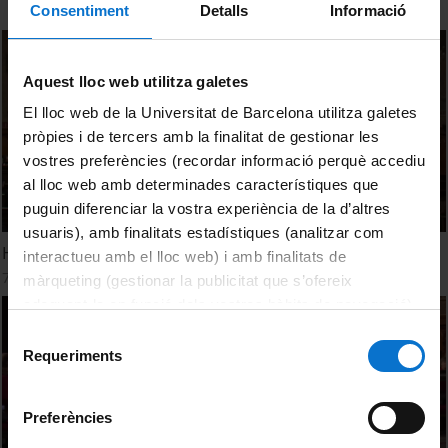
Consentiment
Detalls
Informació
Aquest lloc web utilitza galetes
El lloc web de la Universitat de Barcelona utilitza galetes
pròpies i de tercers amb la finalitat de gestionar les
vostres preferències (recordar informació perquè accediu
al lloc web amb determinades característiques que
puguin diferenciar la vostra experiència de la d’altres
usuaris), amb finalitats estadístiques (analitzar com
Honoris Causa a Luciano Vandelli i Luigi Ferrajoli
interactueu amb el lloc web) i amb finalitats de
7 Febrero, 2019
màrqueting (gestionar la publicitat que s’ofereix
adequant-la en funció dels vostres hàbits de navegació).
Per obtenir més informació sobre les galetes podeu
Selecció
consultar la
Política de galetes del lloc web de la
Requeriments
de
Universitat de Barcelona
.
consentiment
Preferències