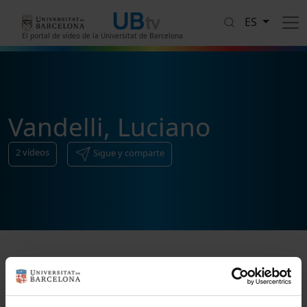
Pasar al contenido principal
ES
El portal de vídeo de la Universitat de Barcelona
Vandelli, Luciano
2
vídeos
Sigue y comparte
Ordenar