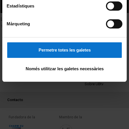
Estadístiques
La Educación Física: un espacio de inclusión multicultural
Màrqueting
1 Enero, 2005
Permetre totes les galetes
MENÚ PEU 1
Aviso legal
Política de Cookies
Només utilitzar les galetes necessàries
PEU 2
Privacidad y términos
Sobre UBtv
PEU 3
Contacto
Fundadora de la
Miembro de la