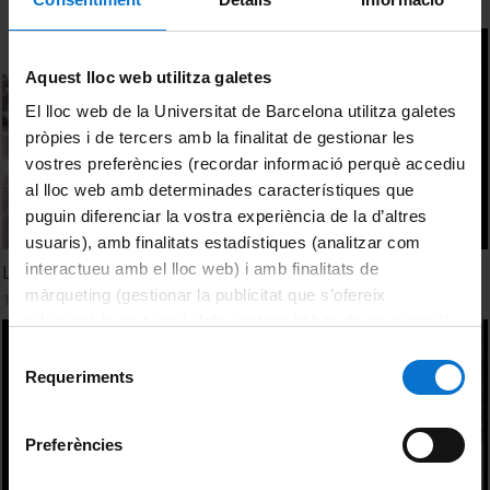
Aquest lloc web utilitza galetes
El lloc web de la Universitat de Barcelona utilitza galetes
pròpies i de tercers amb la finalitat de gestionar les
vostres preferències (recordar informació perquè accediu
al lloc web amb determinades característiques que
puguin diferenciar la vostra experiència de la d’altres
usuaris), amb finalitats estadístiques (analitzar com
interactueu amb el lloc web) i amb finalitats de
L'Educació Física. Un espai d'inclusió multicultural
màrqueting (gestionar la publicitat que s’ofereix
1 Enero, 2005
adequant-la en funció dels vostres hàbits de navegació).
Per obtenir més informació sobre les galetes podeu
Selecció
consultar la
Política de galetes del lloc web de la
Requeriments
de
Universitat de Barcelona
.
consentiment
Preferències