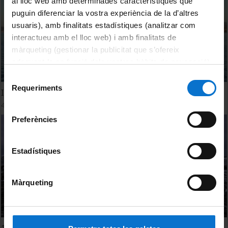
al lloc web amb determinades característiques que
puguin diferenciar la vostra experiència de la d’altres
usuaris), amb finalitats estadístiques (analitzar com
interactueu amb el lloc web) i amb finalitats de
màrqueting (gestionar la publicitat que s’ofereix
adequant-la en funció dels vostres hàbits de navegació).
Per obtenir més informació sobre les galetes podeu
Selecció
consultar la
Política de galetes del lloc web de la
Requeriments
de
I Congreso Mundial de Mamíferos Marinos
Universitat de Barcelona
.
consentiment
4 Diciembre, 2019
Preferències
Estadístiques
Màrqueting
1st World Marine Mammal Conference