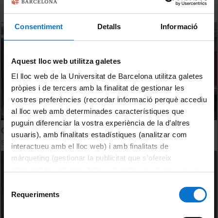
Consentiment
Detalls
Informació
Aquest lloc web utilitza galetes
El lloc web de la Universitat de Barcelona utilitza galetes
pròpies i de tercers amb la finalitat de gestionar les
vostres preferències (recordar informació perquè accediu
al lloc web amb determinades característiques que
puguin diferenciar la vostra experiència de la d’altres
Col·loqui III - Moderador: Albert Santasusagna Riu
usuaris), amb finalitats estadístiques (analitzar com
8 Julio, 2019
interactueu amb el lloc web) i amb finalitats de
màrqueting (gestionar la publicitat que s’ofereix
adequant-la en funció dels vostres hàbits de navegació).
Per obtenir més informació sobre les galetes podeu
Selecció
consultar la
Política de galetes del lloc web de la
Requeriments
de
Universitat de Barcelona
.
consentiment