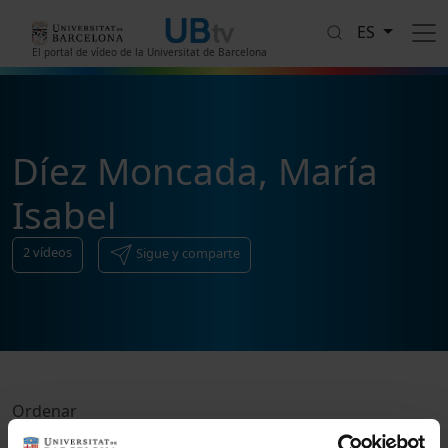
Pasar al contenido principal
ES
El portal de vídeo de la Universitat de Barcelona
Díez Moncada, María
Isabel
2
vídeos
Sigue y comparte
Ordenar