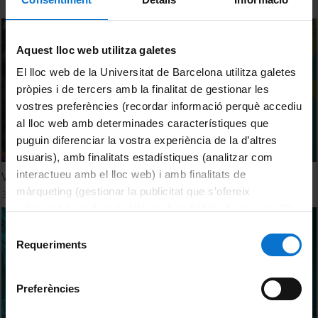
Aquest lloc web utilitza galetes
El lloc web de la Universitat de Barcelona utilitza galetes
pròpies i de tercers amb la finalitat de gestionar les
vostres preferències (recordar informació perquè accediu
al lloc web amb determinades característiques que
puguin diferenciar la vostra experiència de la d’altres
usuaris), amb finalitats estadístiques (analitzar com
interactueu amb el lloc web) i amb finalitats de
Vespres d'Estiu 2024. Concerts als jardins de la UB
màrqueting (gestionar la publicitat que s’ofereix
31 Julio, 2024
adequant-la en funció dels vostres hàbits de navegació).
Per obtenir més informació sobre les galetes podeu
Selecció
consultar la
Política de galetes del lloc web de la
Requeriments
de
Universitat de Barcelona
.
consentiment
Preferències