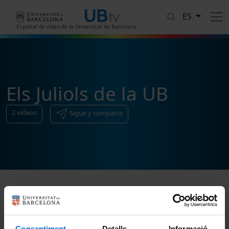
Pasar al contenido principal
ES
El portal de vídeo de la Universitat de Barcelona
Els Juliols de la UB
2
vídeos
Sigue y comparte
Ordenar
Consentiment
Detalls
Informació