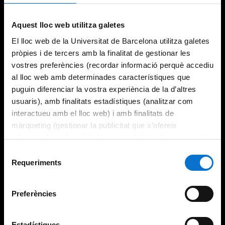
Try again
Aquest lloc web utilitza galetes
El lloc web de la Universitat de Barcelona utilitza galetes
pròpies i de tercers amb la finalitat de gestionar les
vostres preferències (recordar informació perquè accediu
al lloc web amb determinades característiques que
puguin diferenciar la vostra experiència de la d’altres
usuaris), amb finalitats estadístiques (analitzar com
interactueu amb el lloc web) i amb finalitats de
màrqueting (gestionar la publicitat que s’ofereix
adequant-la en funció dels vostres hàbits de navegació).
Per obtenir més informació sobre les galetes podeu
Selecció
consultar la
Política de galetes del lloc web de la
Requeriments
de
Universitat de Barcelona
.
consentiment
Preferències
Estadístiques