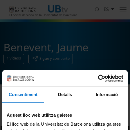
Pasar al contenido principal
ES
El portal de vídeo de la Universitat de Barcelona
Benevent, Jaume
1
vídeos
Sigue y comparte
Consentiment
Detalls
Informació
Ordenar
Aquest lloc web utilitza galetes
El lloc web de la Universitat de Barcelona utilitza galetes