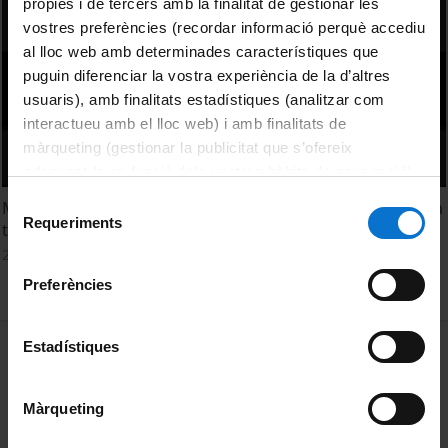
pròpies i de tercers amb la finalitat de gestionar les
vostres preferències (recordar informació perquè accediu
al lloc web amb determinades característiques que
puguin diferenciar la vostra experiència de la d’altres
usuaris), amb finalitats estadístiques (analitzar com
interactueu amb el lloc web) i amb finalitats de
màrqueting (gestionar la publicitat que s’ofereix
adequant-la en funció dels vostres hàbits de navegació).
Per obtenir més informació sobre les galetes podeu
Selecció
Models d'Atenció Primària: Institut Català de la Salut (ICS a
consultar la
Política de galetes del lloc web de la
Requeriments
de
tres veus)
Universitat de Barcelona
.
consentiment
2 Julio, 2009
Preferències
MENÚ PEU 1
Estadístiques
Aviso legal
Política de Cookies
Màrqueting
PEU 2
Privacidad y términos