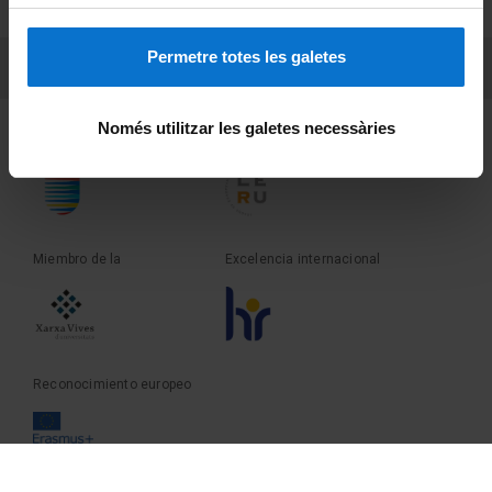
Sobre UBtv
Permetre totes les galetes
PEU 3
Contacto
Només utilitzar les galetes necessàries
Fundadora de la
Miembro de la
Miembro de la
Excelencia internacional
Reconocimiento europeo