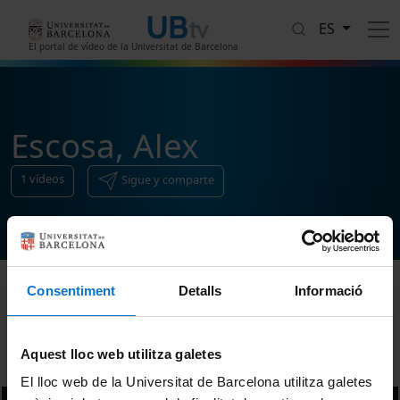
Pasar al contenido principal
ES
El portal de vídeo de la Universitat de Barcelona
Escosa, Alex
1
vídeos
Sigue y comparte
Consentiment
Detalls
Informació
Ordenar
Aquest lloc web utilitza galetes
El lloc web de la Universitat de Barcelona utilitza galetes