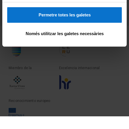
Sobre UBtv
Permetre totes les galetes
PEU 3
Contacto
Només utilitzar les galetes necessàries
Fundadora de la
Miembro de la
Miembro de la
Excelencia internacional
Reconocimiento europeo