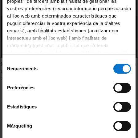
pròpies i de tercers amb la finalitat de gestionar les
vostres preferències (recordar informació perquè accediu
al lloc web amb determinades característiques que
puguin diferenciar la vostra experiència de la d’altres
usuaris), amb finalitats estadístiques (analitzar com
interactueu amb el lloc web) i amb finalitats de
màrqueting (gestionar la publicitat que s’ofereix
adequant-la en funció dels vostres hàbits de navegació).
Per obtenir més informació sobre les galetes podeu
Selecció
Models d'Atenció Primària: Institut Català de la Salut (ICS a
consultar la
Política de galetes del lloc web de la
Requeriments
de
tres veus)
Universitat de Barcelona
.
consentiment
2 Julio, 2009
Preferències
MENÚ PEU 1
Estadístiques
Aviso legal
Política de Cookies
Màrqueting
PEU 2
Privacidad y términos