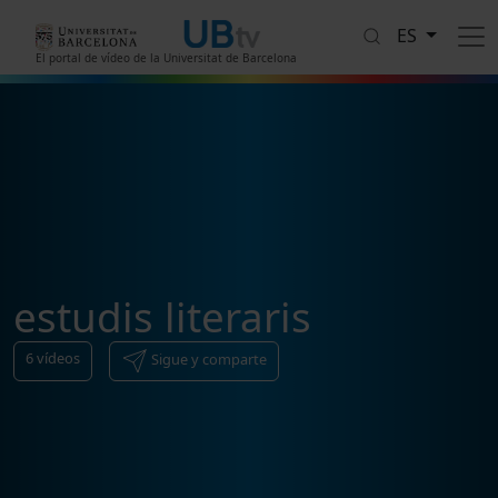
Pasar al contenido principal
ES
El portal de vídeo de la Universitat de Barcelona
estudis literaris
6
vídeos
Sigue y comparte