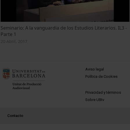
Seminario: A la vanguardia de los Estudios Literarios. IL3 -
Parte 1
20 Abril, 2017
MENÚ PEU 1
Aviso legal
Política de Cookies
PEU 2
Privacidad y términos
Sobre UBtv
PEU 3
Contacto