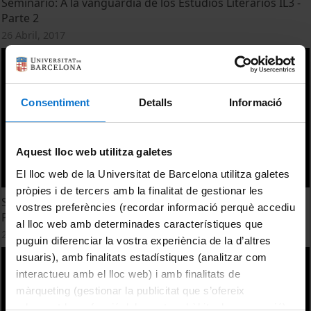
Seminario: A la vanguardia de los Estudios Literarios IL3 -
Parte 2
26 Abril, 2017
Consentiment
Detalls
Informació
Aquest lloc web utilitza galetes
El lloc web de la Universitat de Barcelona utilitza galetes
pròpies i de tercers amb la finalitat de gestionar les
Seminario: A la vanguardia de los Estudios Literarios IL3 -
vostres preferències (recordar informació perquè accediu
Parte 3
al lloc web amb determinades característiques que
26 Abril, 2017
puguin diferenciar la vostra experiència de la d’altres
usuaris), amb finalitats estadístiques (analitzar com
interactueu amb el lloc web) i amb finalitats de
màrqueting (gestionar la publicitat que s’ofereix
adequant-la en funció dels vostres hàbits de navegació).