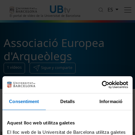
Pasar al contenido principal
ES
El portal de vídeo de la Universitat de Barcelona
Associació Europea
d'Arqueòlegs
1
vídeos
Sigue y comparte
Consentiment
Detalls
Informació
Ordenar
Aquest lloc web utilitza galetes
El lloc web de la Universitat de Barcelona utilitza galetes