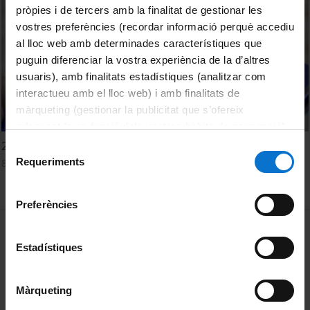
pròpies i de tercers amb la finalitat de gestionar les
vostres preferències (recordar informació perquè accediu
al lloc web amb determinades característiques que
puguin diferenciar la vostra experiència de la d’altres
usuaris), amb finalitats estadístiques (analitzar com
interactueu amb el lloc web) i amb finalitats de
màrqueting (gestionar la publicitat que s’ofereix
adequant-la en funció dels vostres hàbits de navegació).
Per obtenir més informació sobre les galetes podeu
24a reunió anual de l'Associació Europea d'Arqueòlegs
Selecció
consultar la
Política de galetes del lloc web de la
Requeriments
8 Septiembre, 2018
de
Universitat de Barcelona
.
consentiment
Preferències
MENÚ PEU 1
Aviso legal
Estadístiques
Política de Cookies
PEU 2
Privacidad y términos
Màrqueting
Sobre UBtv