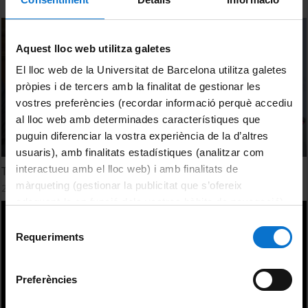
Aquest lloc web utilitza galetes
El lloc web de la Universitat de Barcelona utilitza galetes
pròpies i de tercers amb la finalitat de gestionar les
vostres preferències (recordar informació perquè accediu
al lloc web amb determinades característiques que
puguin diferenciar la vostra experiència de la d’altres
usuaris), amb finalitats estadístiques (analitzar com
interactueu amb el lloc web) i amb finalitats de
Taula Debat
màrqueting (gestionar la publicitat que s’ofereix
25 Junio, 2018
adequant-la en funció dels vostres hàbits de navegació).
Per obtenir més informació sobre les galetes podeu
Selecció
consultar la
Política de galetes del lloc web de la
Requeriments
de
Universitat de Barcelona
.
consentiment
Preferències