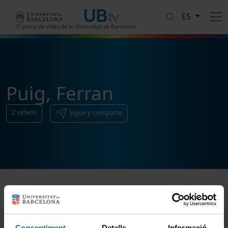
Pasar al contenido principal
ES
El portal de vídeo de la Universitat de Barcelona
Puig, Ferran
2
vídeos
Sigue y comparte
Ordenar
Consentiment
Detalls
Informació