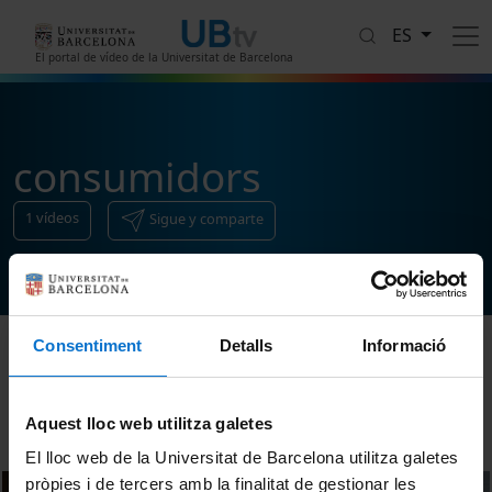
Pasar al contenido principal
ES
El portal de vídeo de la Universitat de Barcelona
consumidors
1
vídeos
Sigue y comparte
Consentiment
Detalls
Informació
Ordenar
Aquest lloc web utilitza galetes
El lloc web de la Universitat de Barcelona utilitza galetes
pròpies i de tercers amb la finalitat de gestionar les