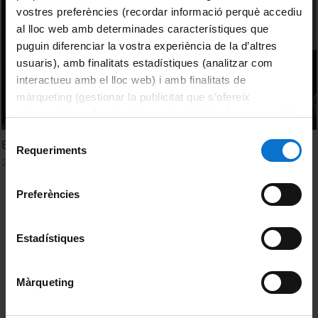
vostres preferències (recordar informació perquè accediu
al lloc web amb determinades característiques que
puguin diferenciar la vostra experiència de la d’altres
usuaris), amb finalitats estadístiques (analitzar com
interactueu amb el lloc web) i amb finalitats de
màrqueting (gestionar la publicitat que s’ofereix
adequant-la en funció dels vostres hàbits de navegació).
Per obtenir més informació sobre les galetes podeu
Selecció
El medioambiente en la mente del consumidor
consultar la
Política de galetes del lloc web de la
Requeriments
de
22 Junio, 2018
Universitat de Barcelona
.
consentiment
Preferències
MENÚ PEU 1
Aviso legal
Estadístiques
Política de Cookies
Màrqueting
PEU 2
Privacidad y términos
Sobre UBtv