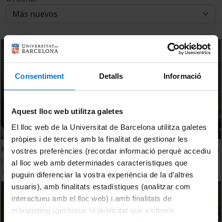
Consentiment
Detalls
Informació
Aquest lloc web utilitza galetes
El lloc web de la Universitat de Barcelona utilitza galetes
pròpies i de tercers amb la finalitat de gestionar les
Masterclass de La Marató de TV3 a la Facultat de Medicina
vostres preferències (recordar informació perquè accediu
i Ciències de la Salut. Campus Bellvitge
al lloc web amb determinades característiques que
17 Abril, 2018
puguin diferenciar la vostra experiència de la d’altres
usuaris), amb finalitats estadístiques (analitzar com
interactueu amb el lloc web) i amb finalitats de
màrqueting (gestionar la publicitat que s’ofereix