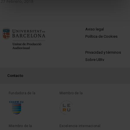
27 Febrero, 2018
MENÚ PEU 1
Aviso legal
Política de Cookies
PEU 2
Privacidad y términos
Sobre UBtv
PEU 3
Contacto
Fundadora de la
Miembro de la
Miembro de la
Excelencia internacional