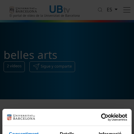
Pasar al contenido principal
ES
El portal de vídeo de la Universitat de Barcelona
belles arts
2
vídeos
Sigue y comparte
Ordenar
Consentiment
Detalls
Informació