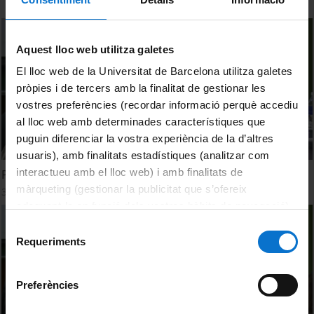
Aquest lloc web utilitza galetes
El lloc web de la Universitat de Barcelona utilitza galetes
pròpies i de tercers amb la finalitat de gestionar les
vostres preferències (recordar informació perquè accediu
al lloc web amb determinades característiques que
puguin diferenciar la vostra experiència de la d’altres
usuaris), amb finalitats estadístiques (analitzar com
interactueu amb el lloc web) i amb finalitats de
Procés creatiu en la construcció artística
màrqueting (gestionar la publicitat que s’ofereix
3 Mayo, 2018
adequant-la en funció dels vostres hàbits de navegació).
Per obtenir més informació sobre les galetes podeu
Selecció
consultar la
Política de galetes del lloc web de la
Requeriments
de
Universitat de Barcelona
.
consentiment
Preferències