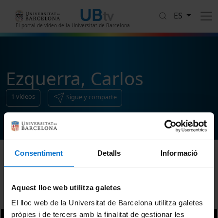
Pasar al contenido principal
ES
El portal de vídeo de la Universitat de Barcelona
Ezquerra, Carlos
1
vídeos
Sigue y comparte
Consentiment
Detalls
Informació
Ordenar
Aquest lloc web utilitza galetes
El lloc web de la Universitat de Barcelona utilitza galetes
pròpies i de tercers amb la finalitat de gestionar les