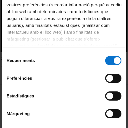
vostres preferències (recordar informació perquè accediu
al lloc web amb determinades característiques que
puguin diferenciar la vostra experiència de la d’altres
usuaris), amb finalitats estadístiques (analitzar com
interactueu amb el lloc web) i amb finalitats de
màrqueting (gestionar la publicitat que s’ofereix
adequant-la en funció dels vostres hàbits de navegació).
Per obtenir més informació sobre les galetes podeu
Selecció
Critique of economic policy
consultar la
Política de galetes del lloc web de la
Requeriments
de
21 Marzo, 2018
Universitat de Barcelona
.
consentiment
Preferències
MENÚ PEU 1
Aviso legal
Estadístiques
Política de Cookies
Màrqueting
PEU 2
Privacidad y términos
Sobre UBtv