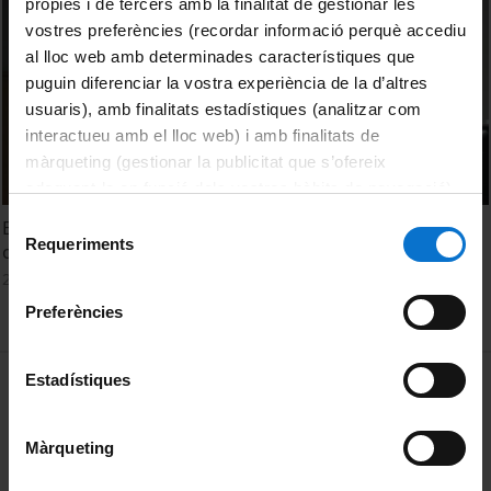
pròpies i de tercers amb la finalitat de gestionar les
vostres preferències (recordar informació perquè accediu
al lloc web amb determinades característiques que
puguin diferenciar la vostra experiència de la d’altres
usuaris), amb finalitats estadístiques (analitzar com
interactueu amb el lloc web) i amb finalitats de
màrqueting (gestionar la publicitat que s’ofereix
adequant-la en funció dels vostres hàbits de navegació).
Per obtenir més informació sobre les galetes podeu
Selecció
Espais públics davant l’aigua: espais urbans amb identitat
consultar la
Política de galetes del lloc web de la
Requeriments
de
oberts al paisatge. Jordi Henrich
Universitat de Barcelona
.
consentiment
20 Octubre, 2016
Preferències
MENÚ PEU 1
Estadístiques
Aviso legal
Política de Cookies
Màrqueting
PEU 2
Privacidad y términos