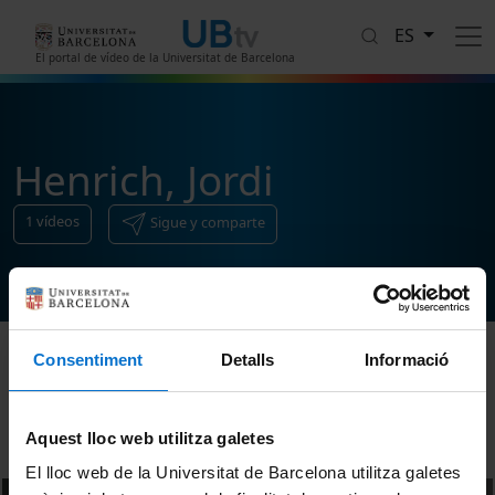
Pasar al contenido principal
ES
El portal de vídeo de la Universitat de Barcelona
Henrich, Jordi
1
vídeos
Sigue y comparte
Consentiment
Detalls
Informació
Ordenar
Aquest lloc web utilitza galetes
El lloc web de la Universitat de Barcelona utilitza galetes