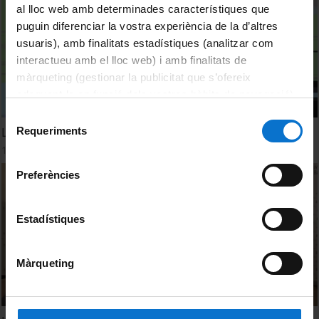
al lloc web amb determinades característiques que
puguin diferenciar la vostra experiència de la d’altres
usuaris), amb finalitats estadístiques (analitzar com
interactueu amb el lloc web) i amb finalitats de
màrqueting (gestionar la publicitat que s’ofereix
adequant-la en funció dels vostres hàbits de navegació).
Per obtenir més informació sobre les galetes podeu
Selecció
consultar la
Política de galetes del lloc web de la
Requeriments
La xocolata i els estats mentals (Clip)
de
Universitat de Barcelona
.
19 Mayo, 2014
consentiment
Preferències
Estadístiques
Màrqueting