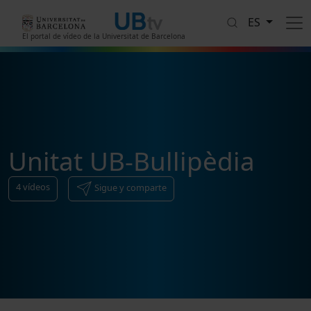
Pasar al contenido principal
ES
El portal de vídeo de la Universitat de Barcelona
Unitat UB-Bullipèdia
4
vídeos
Sigue y comparte