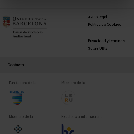
MENÚ PEU 1
Aviso legal
Política de Cookies
PEU 2
Privacidad y términos
Sobre UBtv
PEU 3
Contacto
Fundadora de la
Miembro de la
Miembro de la
Excelencia internacional