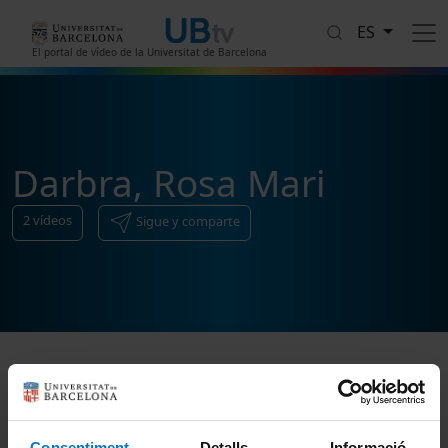
Pasar al contenido principal
ES
El portal de vídeo de la Universitat de Barcelona
Darbra, Rosa Mari
2
vídeos
Sigue y comparte
Ordenar
Consentiment
Detalls
Informació