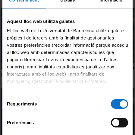
Aquest lloc web utilitza galetes
El lloc web de la Universitat de Barcelona utilitza galetes
pròpies i de tercers amb la finalitat de gestionar les
vostres preferències (recordar informació perquè accediu
al lloc web amb determinades característiques que
puguin diferenciar la vostra experiència de la d’altres
usuaris), amb finalitats estadístiques (analitzar com
interactueu amb el lloc web) i amb finalitats de
Perseus. The Mediterranean Sea and the Black Sea
màrqueting (gestionar la publicitat que s’ofereix
21 Febrero, 2013
adequant-la en funció dels vostres hàbits de navegació).
Per obtenir més informació sobre les galetes podeu
Selecció
consultar la
Política de galetes del lloc web de la
Requeriments
de
Universitat de Barcelona
.
consentiment
Preferències