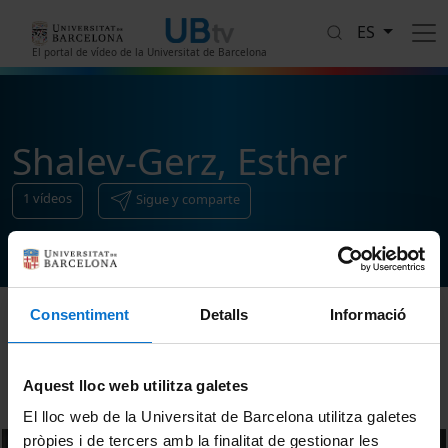
Pasar al contenido principal
ES
El portal de vídeo de la Universitat de Barcelona
Shalev-Gerz, Esther
1
vídeos
Sigue y comparte
Consentiment
Detalls
Informació
Ordenar
Aquest lloc web utilitza galetes
El lloc web de la Universitat de Barcelona utilitza galetes
pròpies i de tercers amb la finalitat de gestionar les