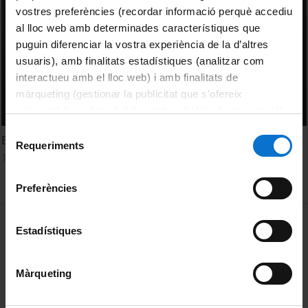
vostres preferències (recordar informació perquè accediu
al lloc web amb determinades característiques que
puguin diferenciar la vostra experiència de la d’altres
usuaris), amb finalitats estadístiques (analitzar com
interactueu amb el lloc web) i amb finalitats de
màrqueting (gestionar la publicitat que s’ofereix
adequant-la en funció dels vostres hàbits de navegació).
Per obtenir més informació sobre les galetes podeu
Selecció
En conversa. Esther Shalev-Gerz i Emmanuel Alloa
consultar la
Política de galetes del lloc web de la
Requeriments
de
13 Diciembre, 2017
Universitat de Barcelona
.
consentiment
Preferències
MENÚ PEU 1
Aviso legal
Estadístiques
Política de Cookies
Màrqueting
PEU 2
Privacidad y términos
Sobre UBtv