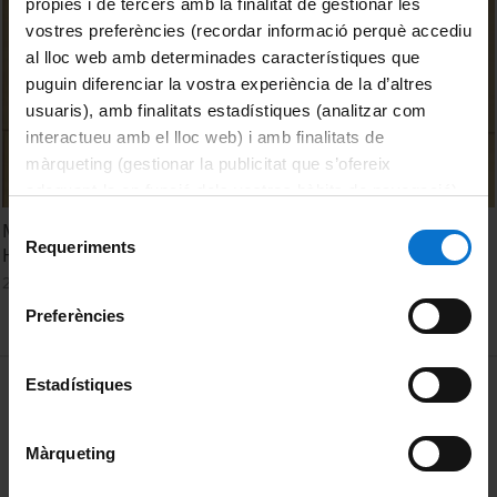
pròpies i de tercers amb la finalitat de gestionar les
vostres preferències (recordar informació perquè accediu
al lloc web amb determinades característiques que
puguin diferenciar la vostra experiència de la d’altres
usuaris), amb finalitats estadístiques (analitzar com
interactueu amb el lloc web) i amb finalitats de
màrqueting (gestionar la publicitat que s’ofereix
adequant-la en funció dels vostres hàbits de navegació).
Per obtenir més informació sobre les galetes podeu
Selecció
My Scientific Story: Innate Immunity, From Flies to
consultar la
Política de galetes del lloc web de la
Requeriments
de
Humans
Universitat de Barcelona
.
consentiment
24 Noviembre, 2017
Preferències
MENÚ PEU 1
Estadístiques
Aviso legal
Política de Cookies
Màrqueting
PEU 2
Privacidad y términos