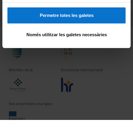
Sobre UBtv
Permetre totes les galetes
PEU 3
Contacto
Només utilitzar les galetes necessàries
Fundadora de la
Miembro de la
Miembro de la
Excelencia internacional
Reconocimiento europeo