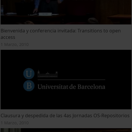
Bienvenida y conferencia invitada: Transitions to open
access
1 Marzo, 2010
Clausura y despedida de las 4as Jornadas OS-Repositorios
1 Marzo, 2010