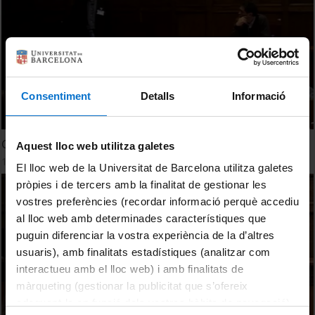
Consentiment
Detalls
Informació
Comunicaciones 1a Parte OS Repositorios
Aquest lloc web utilitza galetes
1 Marzo, 2010
El lloc web de la Universitat de Barcelona utilitza galetes
pròpies i de tercers amb la finalitat de gestionar les
vostres preferències (recordar informació perquè accediu
al lloc web amb determinades característiques que
puguin diferenciar la vostra experiència de la d’altres
usuaris), amb finalitats estadístiques (analitzar com
interactueu amb el lloc web) i amb finalitats de
màrqueting (gestionar la publicitat que s’ofereix
adequant-la en funció dels vostres hàbits de navegació).