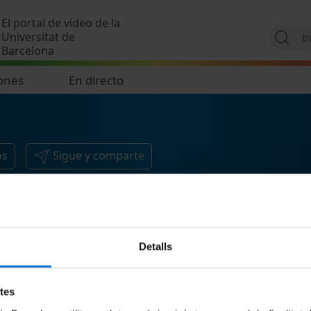
Pasar al contenido principal
El portal de vídeo de la
Universitat de
Barcelona
ones
En directo
os
Sigue y comparte
Detalls
etes