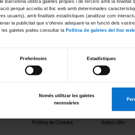
de Barcelona utilitza galetes pròpies i de tercers amb la finalitat
mació perquè accediu al lloc web amb determinades característiq
tres usuaris), amb finalitats estadístiques (analitzar com interac
ionar la publicitat que s’ofereix adequant-la en funció dels vostr
 les galetes podeu consultar la
Política de galetes del lloc web
Preferències
Estadístiques
Només utilitzar les galetes
Perm
necessàries
MENÚ PEU 1
PEU 2
Aviso legal
Privacidad y té
Política de Cookies
Sobre UBtv