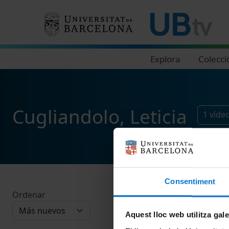
Navegació principal
Explora
Colecci
Cugliandolo, Leticia
1
víde
Consentiment
Ordenar
Aquest lloc web utilitza gal