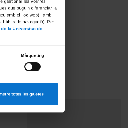
 de gestionar les vostres
ues que puguin diferenciar la
tueu amb el lloc web) i amb
es hàbits de navegació). Per
 de la Universitat de
Màrqueting
etre totes les galetes
PEU 3
rminos
Contacto