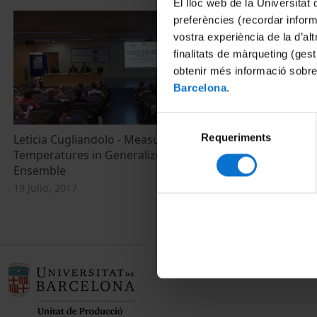
El lloc web de la Universitat 
preferències (recordar infor
vostra experiència de la d’al
finalitats de màrqueting (gest
obtenir més informació sobre
Barcelona
.
Selecció
Requeriments
de
Leticia Cugliandolo - Measuring Effective
Temperatures in Generalized Gibbs
consentiment
Ensemble
19 Julio, 2017