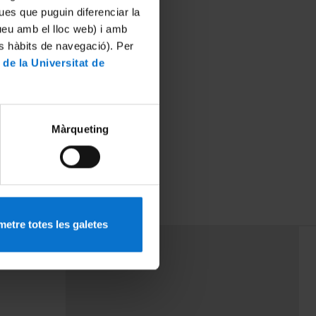
ues que puguin diferenciar la
tueu amb el lloc web) i amb
es hàbits de navegació). Per
 de la Universitat de
Màrqueting
y parecido.
bascal
etre totes les galetes
PEU 3
rminos
Contacto