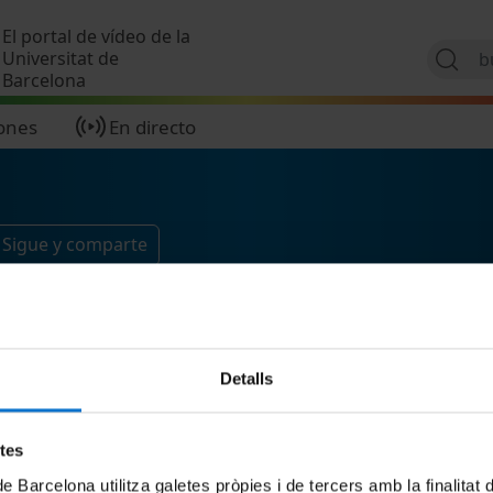
Pasar al contenido principal
El portal de vídeo de la
Universitat de
Barcelona
ones
En directo
Sigue y comparte
Detalls
etes
de Barcelona utilitza galetes pròpies i de tercers amb la finalitat