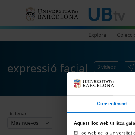
Navegació principal
Explora
Colecci
expressió facial
3
vídeos
Consentiment
Ordenar
Aquest lloc web utilitza gal
El lloc web de la Universitat 