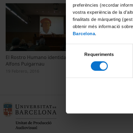
preferències (recordar infor
vostra experiència de la d’al
finalitats de màrqueting (gest
obtenir més informació sobre
Barcelona
.
Selecció
Requeriments
de
El Rostro Humano identidad y parecido.
El Rostro hu
consentiment
Alfons Puigarnau
Ramón Trías
19 Febrero, 2016
19 Febrero, 20