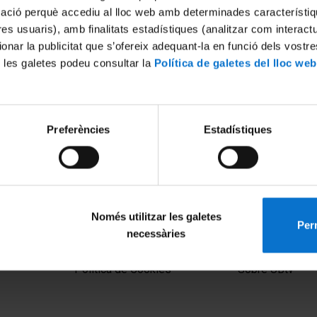
mació perquè accediu al lloc web amb determinades característiq
tres usuaris), amb finalitats estadístiques (analitzar com interac
ionar la publicitat que s’ofereix adequant-la en funció dels vostr
 les galetes podeu consultar la
Política de galetes del lloc web
Preferències
Estadístiques
mano identidad y parecido.
El rostro humano: identidad 
Enrique García Fernández-A
16
15 Enero, 2016
Només utilitzar les galetes
Perm
necessàries
MENÚ PEU 1
PEU 2
Aviso legal
Privacidad y té
Política de Cookies
Sobre UBtv