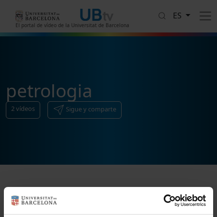
Pasar al contenido principal
ES
El portal de vídeo de la Universitat de Barcelona
petrologia
2
vídeos
Sigue y comparte
Ordenar