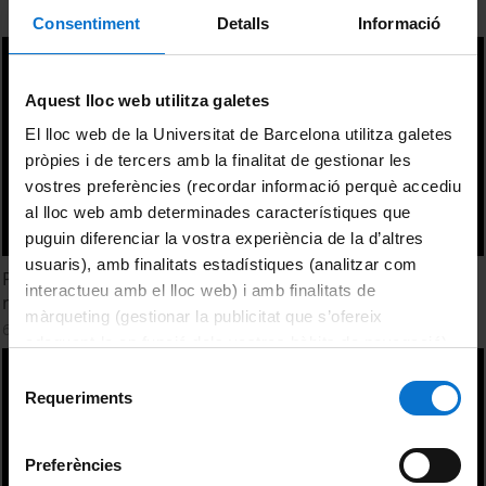
Consentiment
Detalls
Informació
Aquest lloc web utilitza galetes
El lloc web de la Universitat de Barcelona utilitza galetes
pròpies i de tercers amb la finalitat de gestionar les
vostres preferències (recordar informació perquè accediu
al lloc web amb determinades característiques que
puguin diferenciar la vostra experiència de la d’altres
usuaris), amb finalitats estadístiques (analitzar com
Petrographic and mineralogical study of hydraulic
interactueu amb el lloc web) i amb finalitats de
mortars from the arhaeological site of Sela
màrqueting (gestionar la publicitat que s’ofereix
6 Junio, 2017
adequant-la en funció dels vostres hàbits de navegació).
Per obtenir més informació sobre les galetes podeu
Selecció
consultar la
Política de galetes del lloc web de la
Requeriments
de
Universitat de Barcelona
.
consentiment
Preferències