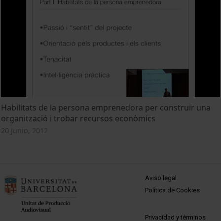
Habilitats de la persona emprenedora per construir una
organització i trobar recursos econòmics
20 Junio, 2012
MENÚ PEU 1
Aviso legal
Política de Cookies
PEU 2
Privacidad y términos