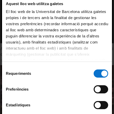
Aquest lloc web utilitza galetes
El lloc web de la Universitat de Barcelona utilitza galetes
pròpies i de tercers amb la finalitat de gestionar les
vostres preferències (recordar informació perquè accediu
al lloc web amb determinades característiques que
puguin diferenciar la vostra experiència de la d’altres
usuaris), amb finalitats estadístiques (analitzar com
Acte d'homenatge al Dr. Miquel Siguan, en el seu centenari
interactueu amb el lloc web) i amb finalitats de
del seu naixement (1918-2018)
màrqueting (gestionar la publicitat que s’ofereix
15 Noviembre, 2018
adequant-la en funció dels vostres hàbits de navegació).
Per obtenir més informació sobre les galetes podeu
Selecció
consultar la
Política de galetes del lloc web de la
Requeriments
de
Universitat de Barcelona
.
consentiment
Preferències
Estadístiques