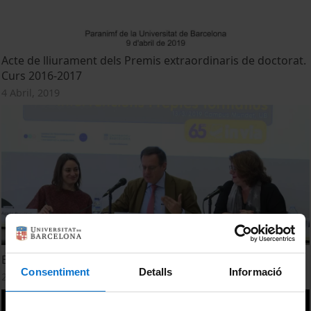
Acte de lliurament dels Premis extraordinaris de doctorat.
Curs 2016-2017
4 Abril, 2019
Benvinguda
Consentiment
Detalls
Informació
21 Marzo, 2019