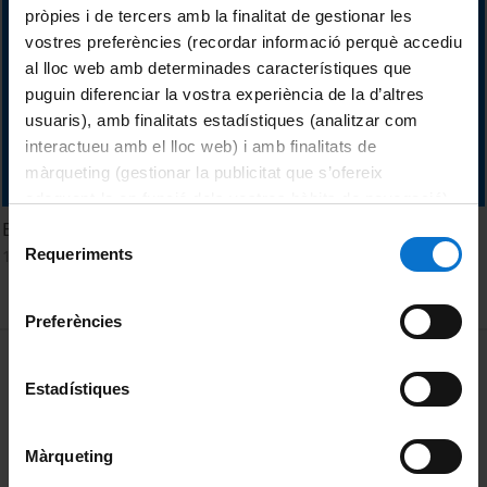
pròpies i de tercers amb la finalitat de gestionar les
vostres preferències (recordar informació perquè accediu
al lloc web amb determinades característiques que
puguin diferenciar la vostra experiència de la d’altres
usuaris), amb finalitats estadístiques (analitzar com
interactueu amb el lloc web) i amb finalitats de
màrqueting (gestionar la publicitat que s’ofereix
adequant-la en funció dels vostres hàbits de navegació).
Per obtenir més informació sobre les galetes podeu
Estils d'Ensenyament en Educació Física
Selecció
consultar la
Política de galetes del lloc web de la
Requeriments
11 Mayo, 2005
de
Universitat de Barcelona
.
consentiment
Preferències
MENÚ PEU 1
Aviso legal
Estadístiques
Política de Cookies
PEU 2
Privacidad y términos
Màrqueting
Sobre UBtv