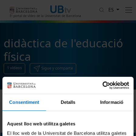
Pasar al contenido principal
ES
El portal de vídeo de la Universitat de Barcelona
didàctica de l'educació
física
1
vídeos
Sigue y comparte
Consentiment
Detalls
Informació
Ordenar
Aquest lloc web utilitza galetes
El lloc web de la Universitat de Barcelona utilitza galetes