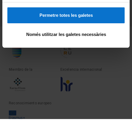
Sobre UBtv
Permetre totes les galetes
PEU 3
Contacto
Només utilitzar les galetes necessàries
Fundadora de la
Miembro de la
Miembro de la
Excelencia internacional
Reconocimiento europeo