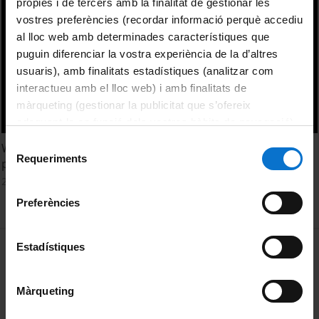
pròpies i de tercers amb la finalitat de gestionar les
vostres preferències (recordar informació perquè accediu
al lloc web amb determinades característiques que
puguin diferenciar la vostra experiència de la d’altres
usuaris), amb finalitats estadístiques (analitzar com
interactueu amb el lloc web) i amb finalitats de
màrqueting (gestionar la publicitat que s’ofereix
adequant-la en funció dels vostres hàbits de navegació).
Per obtenir més informació sobre les galetes podeu
Selecció
World Heritage sites management and local communities
consultar la
Política de galetes del lloc web de la
Requeriments
de
participation
Universitat de Barcelona
.
consentiment
21 Marzo, 2017
Preferències
MENÚ PEU 1
Estadístiques
Aviso legal
Política de Cookies
Màrqueting
PEU 2
Privacidad y términos