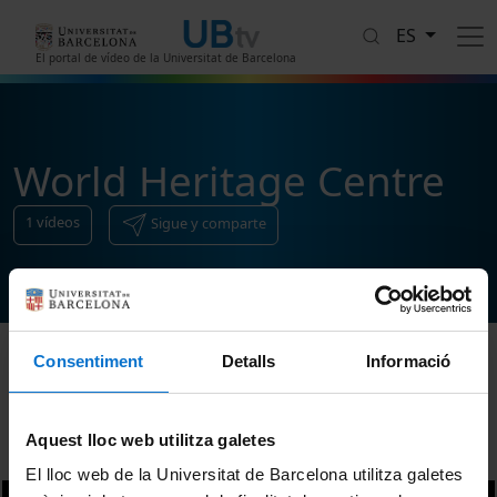
Pasar al contenido principal
ES
El portal de vídeo de la Universitat de Barcelona
World Heritage Centre
1
vídeos
Sigue y comparte
Consentiment
Detalls
Informació
Ordenar
Aquest lloc web utilitza galetes
El lloc web de la Universitat de Barcelona utilitza galetes