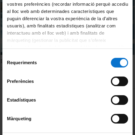
vostres preferències (recordar informació perquè accediu
al lloc web amb determinades característiques que
puguin diferenciar la vostra experiència de la d’altres
usuaris), amb finalitats estadístiques (analitzar com
interactueu amb el lloc web) i amb finalitats de
màrqueting (gestionar la publicitat que s’ofereix
adequant-la en funció dels vostres hàbits de navegació).
Per obtenir més informació sobre les galetes podeu
Selecció
Industrial organization and the energy sector
consultar la
Política de galetes del lloc web de la
Requeriments
de
23 Marzo, 2017
Universitat de Barcelona
.
consentiment
Preferències
MENÚ PEU 1
Aviso legal
Estadístiques
Política de Cookies
Màrqueting
PEU 2
Privacidad y términos
Sobre UBtv