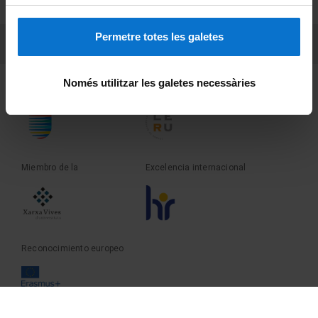
Sobre UBtv
Permetre totes les galetes
PEU 3
Contacto
Només utilitzar les galetes necessàries
Fundadora de la
Miembro de la
Miembro de la
Excelencia internacional
Reconocimiento europeo