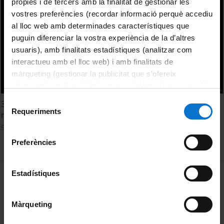
pròpies i de tercers amb la finalitat de gestionar les
vostres preferències (recordar informació perquè accediu
al lloc web amb determinades característiques que
puguin diferenciar la vostra experiència de la d’altres
usuaris), amb finalitats estadístiques (analitzar com
interactueu amb el lloc web) i amb finalitats de
màrqueting (gestionar la publicitat que s’ofereix
adequant-la en funció dels vostres hàbits de navegació).
Per obtenir més informació sobre les galetes podeu
Selecció
3D printing with metals: An exciting opportunity for the
consultar la
Política de galetes del lloc web de la
Requeriments
de
manufacturing industry
Universitat de Barcelona
.
consentiment
9 Marzo, 2017
Preferències
MENÚ PEU 1
Estadístiques
Aviso legal
Política de Cookies
Màrqueting
PEU 2
Privacidad y términos