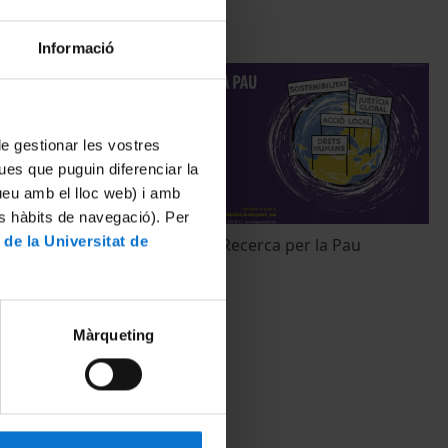
Informació
 de gestionar les vostres
ues que puguin diferenciar la
tueu amb el lloc web) i amb
es hàbits de navegació). Per
 de la Universitat de
estat
XVI Premis de Recerca per la Pau
s del
17 Mayo, 2021
Màrqueting