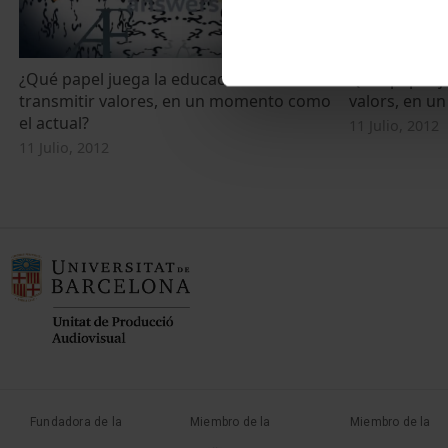
¿Qué papel juega la educación en
Quin paper j
transmitir valores, en un momento como
valors, en u
el actual?
11 Julio, 2012
11 Julio, 2012
Fundadora de la
Miembro de la
Miembro de la