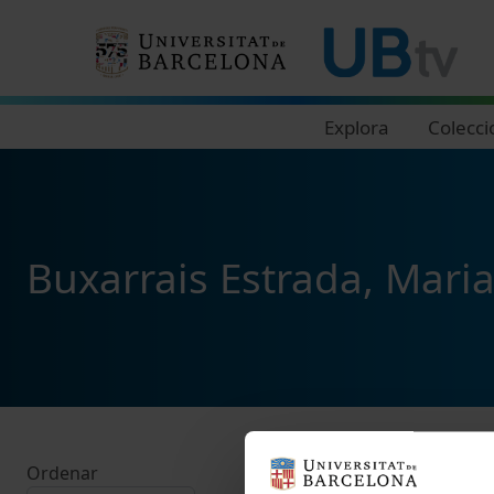
Navegació principal
Explora
Colecci
Buxarrais Estrada, Mari
Ordenar