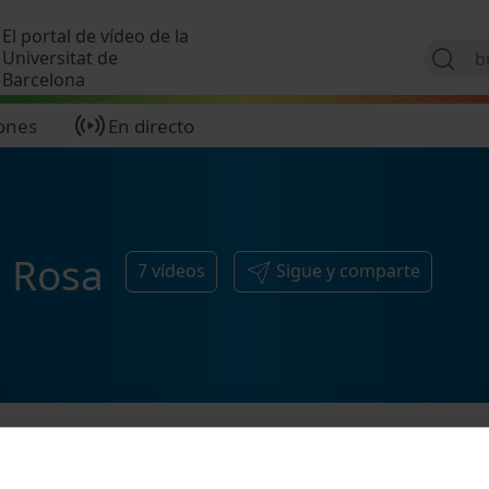
Pasar al contenido principal
El portal de vídeo de la
Universitat de
Barcelona
ones
En directo
a Rosa
7
vídeos
Sigue y comparte