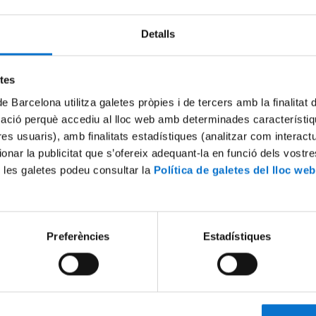
Detalls
etes
de Barcelona utilitza galetes pròpies i de tercers amb la finalitat
mació perquè accediu al lloc web amb determinades característiq
tres usuaris), amb finalitats estadístiques (analitzar com interac
ionar la publicitat que s’ofereix adequant-la en funció dels vostr
 les galetes podeu consultar la
Política de galetes del lloc web
titut de Desenvolupament
La docència en línia durant l'
i què fem - Dra. Maria Rosa
d'alarma a la UB. Percepcion
ectora de l'IDP-ICE
professorat
2
6 Septiembre, 2021
Preferències
Estadístiques