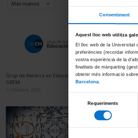
Consentiment
Aquest lloc web utilitza gal
El lloc web de la Universitat 
preferències (recordar infor
vostra experiència de la d’al
finalitats de màrqueting (gest
obtenir més informació sobre
Grup de Recerca en Educació Moral -
Què és l'Ins
GREM
Professional 
Barcelona
.
Buxarrais Dir
13 Febrero, 2025
Selecció
20 Enero, 202
Requeriments
de
consentiment