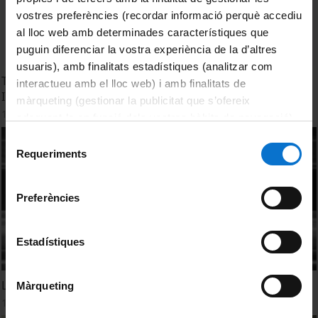
vostres preferències (recordar informació perquè accediu
al lloc web amb determinades característiques que
puguin diferenciar la vostra experiència de la d’altres
usuaris), amb finalitats estadístiques (analitzar com
Taller d'Enginyeria Electrònica i Tecnologia de la
interactueu amb el lloc web) i amb finalitats de
Informació (TEeTI)
màrqueting (gestionar la publicitat que s’ofereix
15 Septiembre, 2008
adequant-la en funció dels vostres hàbits de navegació).
Per obtenir més informació sobre les galetes podeu
Selecció
consultar la
Política de galetes del lloc web de la
Requeriments
de
Universitat de Barcelona
.
consentiment
Preferències
Estadístiques
La generació de coneixement i les patents
Màrqueting
1 Septiembre, 2008