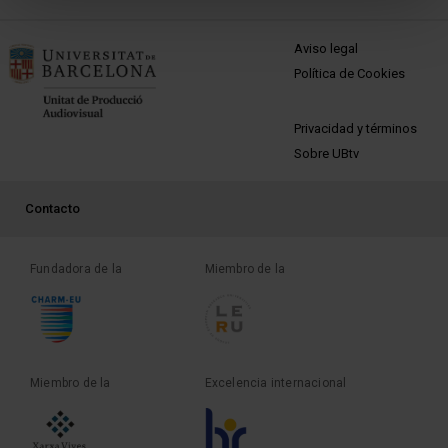
MENÚ PEU 1
Aviso legal
Política de Cookies
PEU 2
Privacidad y términos
Sobre UBtv
PEU 3
Contacto
Fundadora de la
Miembro de la
Miembro de la
Excelencia internacional