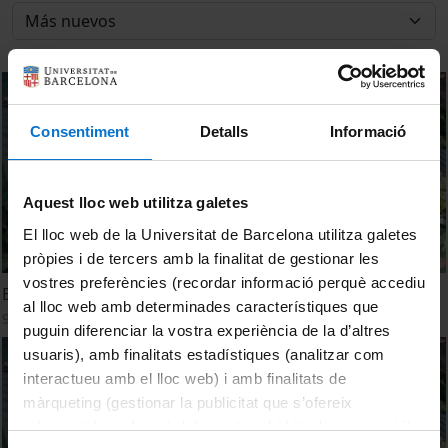
Consentiment
Detalls
Informació
Aquest lloc web utilitza galetes
El lloc web de la Universitat de Barcelona utilitza galetes
pròpies i de tercers amb la finalitat de gestionar les
vostres preferències (recordar informació perquè accediu
El genoma del cafè desvela l'evolució de la cafeïna
al lloc web amb determinades característiques que
9 Junio, 2015
puguin diferenciar la vostra experiència de la d’altres
usuaris), amb finalitats estadístiques (analitzar com
interactueu amb el lloc web) i amb finalitats de
màrqueting (gestionar la publicitat que s’ofereix
adequant-la en funció dels vostres hàbits de navegació).