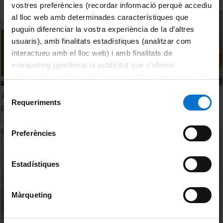
vostres preferències (recordar informació perquè accediu
al lloc web amb determinades característiques que
puguin diferenciar la vostra experiència de la d’altres
usuaris), amb finalitats estadístiques (analitzar com
interactueu amb el lloc web) i amb finalitats de
màrqueting (gestionar la publicitat que s’ofereix
adequant-la en funció dels vostres hàbits de navegació).
Per obtenir més informació sobre les galetes podeu
Selecció
A bord del Beagle - Capítol 10: 'Quines lliçons polítiques
consultar la
Política de galetes del lloc web de la
Requeriments
de
podem extreure de Game of Thrones?'
Universitat de Barcelona
.
consentiment
26 Octubre, 2021
Preferències
Estadístiques
Màrqueting