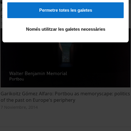
A bord del Beagle - Capítol 4: 'Per què ha crescut l’extrema
Permetre totes les galetes
dreta a Espanya?'
19 Octubre, 2021
Només utilitzar les galetes necessàries
Garikoitz Gómez Alfaro: Portbou as memoryscape: politics
of the past on Europe's periphery
7 Noviembre, 2014