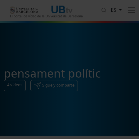
Pasar al contenido principal
ES
El portal de vídeo de la Universitat de Barcelona
pensament polític
4
vídeos
Sigue y comparte