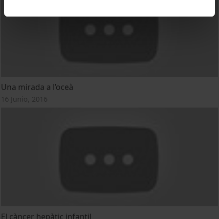
Una mirada a l’oceà
16 Junio, 2016
El càncer hepàtic infantil