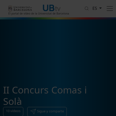
Pasar al contenido principal
ES
El portal de vídeo de la Universitat de Barcelona
II Concurs Comas i
Solà
10
vídeos
Sigue y comparte