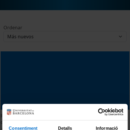
Ordenar
Revalorització de subproductes industrials i naturals en el
camp de la construcció
Consentiment
Detalls
Informació
18 Junio, 2013