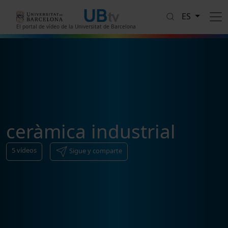
Pasar al contenido principal
ES
El portal de vídeo de la Universitat de Barcelona
ceràmica industrial
5
vídeos
Sigue y comparte