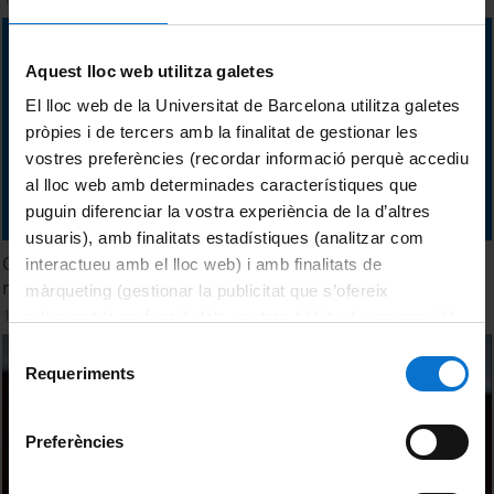
Aquest lloc web utilitza galetes
El lloc web de la Universitat de Barcelona utilitza galetes
pròpies i de tercers amb la finalitat de gestionar les
vostres preferències (recordar informació perquè accediu
al lloc web amb determinades característiques que
puguin diferenciar la vostra experiència de la d’altres
usuaris), amb finalitats estadístiques (analitzar com
Obtenció i caracterització de materials amb gra
interactueu amb el lloc web) i amb finalitats de
nanomètric i ultrafí
màrqueting (gestionar la publicitat que s’ofereix
18 Junio, 2013
adequant-la en funció dels vostres hàbits de navegació).
Per obtenir més informació sobre les galetes podeu
Selecció
consultar la
Política de galetes del lloc web de la
Requeriments
de
Universitat de Barcelona
.
consentiment
Preferències