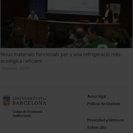
Nous materials funcionals per a una refrigeració més
ecològica i eficient
18 Junio, 2013
MENÚ PEU 1
Aviso legal
Política de Cookies
PEU 2
Privacidad y términos
Sobre UBtv