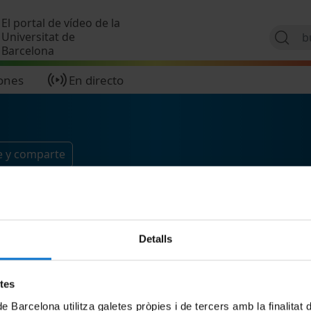
Pasar al contenido principal
El portal de vídeo de la
Universitat de
Barcelona
ones
En directo
e y comparte
Detalls
etes
de Barcelona utilitza galetes pròpies i de tercers amb la finalitat