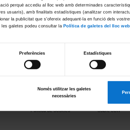
mació perquè accediu al lloc web amb determinades característiq
tres usuaris), amb finalitats estadístiques (analitzar com interac
ionar la publicitat que s’ofereix adequant-la en funció dels vostr
 les galetes podeu consultar la
Política de galetes del lloc web
Preferències
Estadístiques
Només utilitzar les galetes
Perm
necessàries
MENÚ PEU 1
PEU 2
Aviso legal
Privacidad y té
Política de Cookies
Sobre UBtv