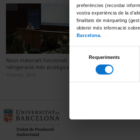
preferències (recordar infor
vostra experiència de la d’al
finalitats de màrqueting (gest
obtenir més informació sobre
Barcelona
.
Selecció
Requeriments
de
Nous materials funcionals per a una
consentiment
refrigeració més ecològica i eficient
18 Junio, 2013