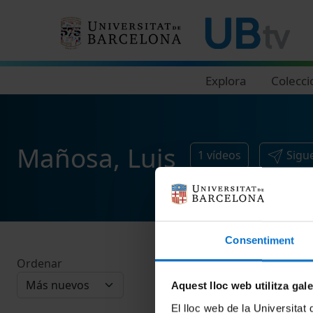
Navegació principal
Explora
Colecci
Mañosa, Luis
1
vídeos
Sigu
Consentiment
Ordenar
Aquest lloc web utilitza gal
El lloc web de la Universitat 