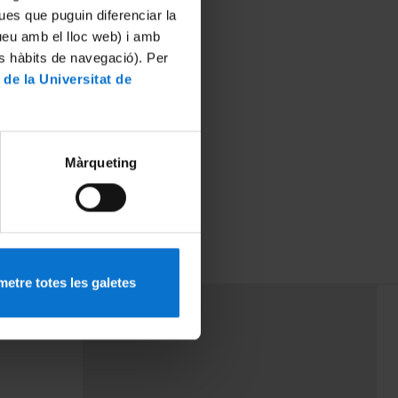
ues que puguin diferenciar la
tueu amb el lloc web) i amb
es hàbits de navegació). Per
 de la Universitat de
Màrqueting
etre totes les galetes
PEU 3
rminos
Contacto