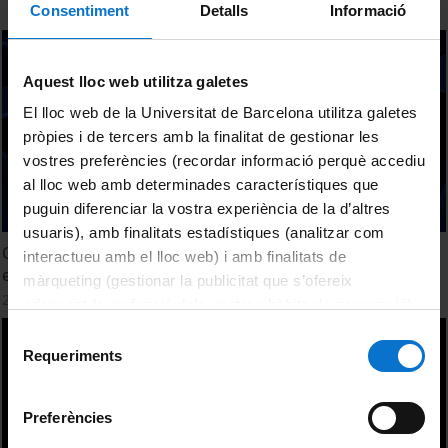
Consentiment
Detalls
Informació
Aquest lloc web utilitza galetes
El lloc web de la Universitat de Barcelona utilitza galetes
pròpies i de tercers amb la finalitat de gestionar les
vostres preferències (recordar informació perquè accediu
al lloc web amb determinades característiques que
puguin diferenciar la vostra experiència de la d’altres
usuaris), amb finalitats estadístiques (analitzar com
Classificació de productes culinaris i gastronómics no
interactueu amb el lloc web) i amb finalitats de
elaborats derivats
màrqueting (gestionar la publicitat que s’ofereix
25 Septiembre, 2014
adequant-la en funció dels vostres hàbits de navegació).
Per obtenir més informació sobre les galetes podeu
Selecció
consultar la
Política de galetes del lloc web de la
Requeriments
de
Universitat de Barcelona
.
consentiment
Preferències