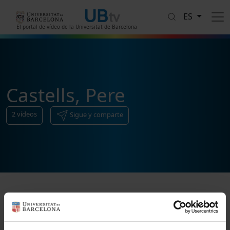
Pasar al contenido principal
ES
El portal de vídeo de la Universitat de Barcelona
Castells, Pere
2
vídeos
Sigue y comparte
Ordenar