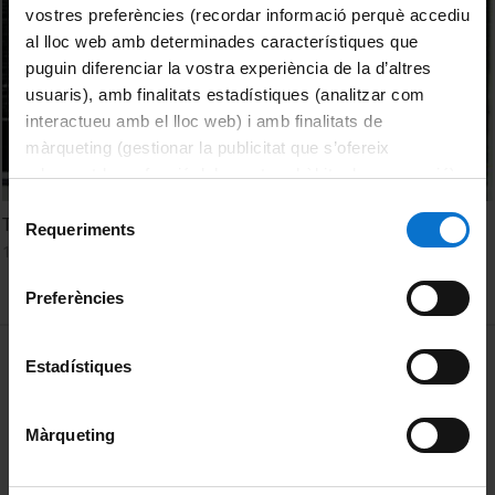
vostres preferències (recordar informació perquè accediu
al lloc web amb determinades característiques que
puguin diferenciar la vostra experiència de la d’altres
usuaris), amb finalitats estadístiques (analitzar com
interactueu amb el lloc web) i amb finalitats de
màrqueting (gestionar la publicitat que s’ofereix
adequant-la en funció dels vostres hàbits de navegació).
Per obtenir més informació sobre les galetes podeu
Selecció
Taller de litografia
consultar la
Política de galetes del lloc web de la
Requeriments
de
10 Enero, 1990
Universitat de Barcelona
.
consentiment
Preferències
MENÚ PEU 1
Aviso legal
Estadístiques
Política de Cookies
Màrqueting
PEU 2
Privacidad y términos
Sobre UBtv