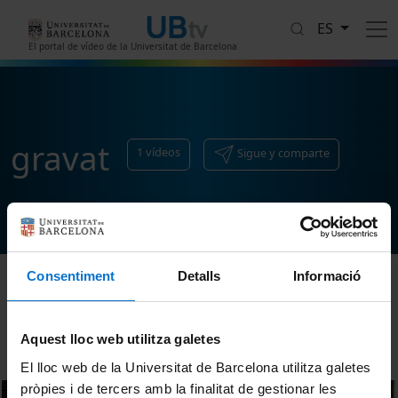
Pasar al contenido principal
ES
El portal de vídeo de la Universitat de Barcelona
gravat
1
vídeos
Sigue y comparte
Consentiment
Detalls
Informació
Ordenar
Aquest lloc web utilitza galetes
El lloc web de la Universitat de Barcelona utilitza galetes
pròpies i de tercers amb la finalitat de gestionar les