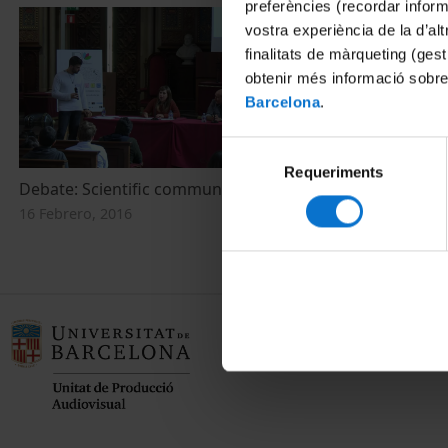
preferències (recordar infor
vostra experiència de la d’al
finalitats de màrqueting (gest
obtenir més informació sobre
Barcelona
.
Selecció
Requeriments
de
Debate: Scientific communication
consentiment
16 Febrero, 2016