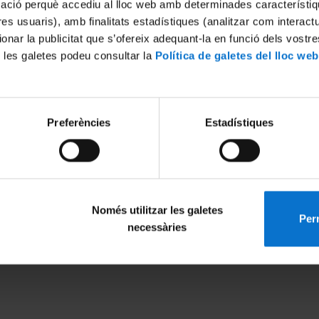
mació perquè accediu al lloc web amb determinades característiq
tres usuaris), amb finalitats estadístiques (analitzar com interac
ionar la publicitat que s’ofereix adequant-la en funció dels vostr
 les galetes podeu consultar la
Política de galetes del lloc web
Preferències
Estadístiques
Només utilitzar les galetes
Perm
MENÚ PEU 1
PEU 2
necessàries
Aviso legal
Privacidad y té
Política de Cookies
Sobre UBtv