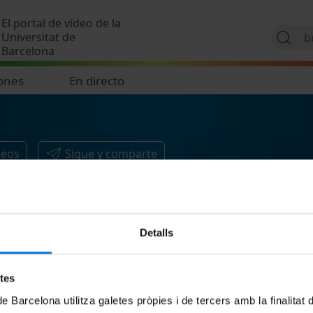
Pasar al contenido principal
El portal de vídeo de la
Universitat de
Barcelona
ones
En directo
deos
Sigue y comparte
Detalls
etes
de Barcelona utilitza galetes pròpies i de tercers amb la finalitat