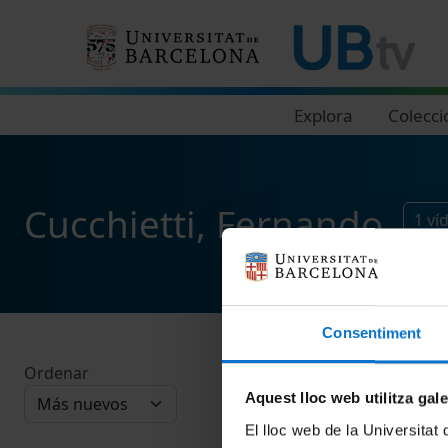
Navegació principal
Explora
Colecci
Cucchietti, Fernando
1
ví
Consentiment
Ordenar
Aquest lloc web utilitza gal
El lloc web de la Universitat 