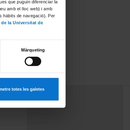
ues que puguin diferenciar la
tueu amb el lloc web) i amb
es hàbits de navegació). Per
 de la Universitat de
Màrqueting
etre totes les galetes
PEU 3
rminos
Contacto