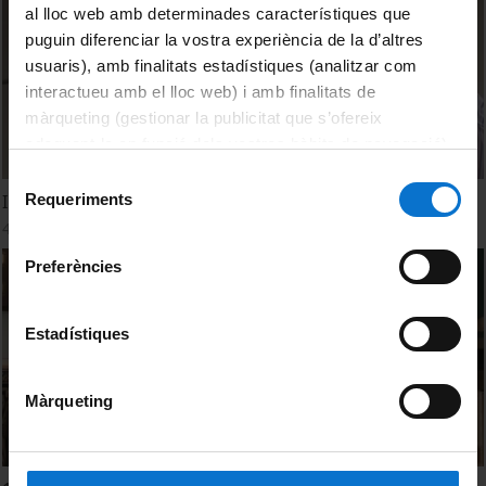
al lloc web amb determinades característiques que
puguin diferenciar la vostra experiència de la d’altres
usuaris), amb finalitats estadístiques (analitzar com
interactueu amb el lloc web) i amb finalitats de
màrqueting (gestionar la publicitat que s’ofereix
adequant-la en funció dels vostres hàbits de navegació).
Per obtenir més informació sobre les galetes podeu
Selecció
consultar la
Política de galetes del lloc web de la
Requeriments
I tu? Jo, Bioquímica 2013
de
Universitat de Barcelona
.
4 Julio, 2013
consentiment
Preferències
Estadístiques
Màrqueting