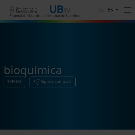
Pasar al contenido principal
ES
El portal de vídeo de la Universitat de Barcelona
bioquímica
4
vídeos
Sigue y comparte