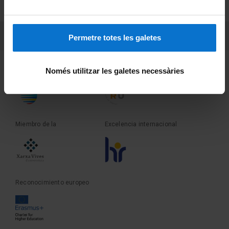
Sobre UBtv
PEU 3
Contacto
Permetre totes les galetes
Fundadora de la
Miembro de la
Només utilitzar les galetes necessàries
Miembro de la
Excelencia internacional
Reconocimiento europeo