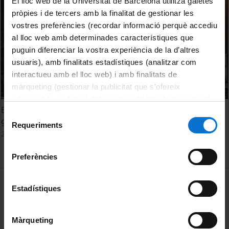
El lloc web de la Universitat de Barcelona utilitza galetes
pròpies i de tercers amb la finalitat de gestionar les
vostres preferències (recordar informació perquè accediu
al lloc web amb determinades característiques que
puguin diferenciar la vostra experiència de la d’altres
usuaris), amb finalitats estadístiques (analitzar com
interactueu amb el lloc web) i amb finalitats de
màrqueting (gestionar la publicitat que s’ofereix
adequant-la en funció dels vostres hàbits de navegació).
Bearing the bear. Experience, body and sexuality among
Per obtenir més informació sobre les galetes podeu
Selecció
gay bears in Barcelona
consultar la
Política de galetes del lloc web de la
Requeriments
de
23 Febrero, 2016
Universitat de Barcelona
.
consentiment
Preferències
MENÚ PEU 1
Aviso legal
Estadístiques
Política de Cookies
Màrqueting
PEU 2
Privacidad y términos