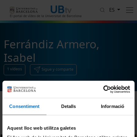
Pasar al contenido principal
ES
El portal de vídeo de la Universitat de Barcelona
Ferrándiz Armero,
Isabel
1
vídeos
Sigue y comparte
Consentiment
Detalls
Informació
Ordenar
Aquest lloc web utilitza galetes