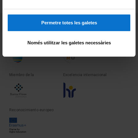
Sobre UBtv
PEU 3
Contacto
Permetre totes les galetes
Fundadora de la
Miembro de la
Només utilitzar les galetes necessàries
Miembro de la
Excelencia internacional
Reconocimiento europeo