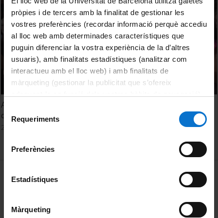
El lloc web de la Universitat de Barcelona utilitza galetes
pròpies i de tercers amb la finalitat de gestionar les
vostres preferències (recordar informació perquè accediu
al lloc web amb determinades característiques que
puguin diferenciar la vostra experiència de la d’altres
usuaris), amb finalitats estadístiques (analitzar com
interactueu amb el lloc web) i amb finalitats de
màrqueting (gestionar la publicitat que s’ofereix
adequant-la en funció dels vostres hàbits de navegació).
Acte de graduació i Jurament Hipocràtic de la Facultat
Per obtenir més informació sobre les galetes podeu
Selecció
d'Odontologia. Promoció 2010-2015
consultar la
Política de galetes del lloc web de la
Requeriments
de
28 Mayo, 2015
Universitat de Barcelona
.
consentiment
Preferències
MENÚ PEU 1
Aviso legal
Estadístiques
Política de Cookies
Màrqueting
PEU 2
Privacidad y términos