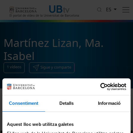
Pasar al contenido principal
ES
El portal de vídeo de la Universitat de Barcelona
Martínez Lizan, Ma.
Isabel
1
vídeos
Sigue y comparte
Consentiment
Detalls
Informació
Ordenar
Aquest lloc web utilitza galetes