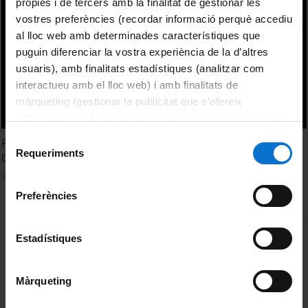
pròpies i de tercers amb la finalitat de gestionar les
vostres preferències (recordar informació perquè accediu
al lloc web amb determinades característiques que
puguin diferenciar la vostra experiència de la d’altres
usuaris), amb finalitats estadístiques (analitzar com
interactueu amb el lloc web) i amb finalitats de
màrqueting (gestionar la publicitat que s’ofereix
adequant-la en funció dels vostres hàbits de navegació).
Per obtenir més informació sobre les galetes podeu
Selecció
Flint sources and their usage in Sardinia: recent advances.
consultar la
Política de galetes del lloc web de la
Requeriments
de
Céline Bressy-Leandri
Universitat de Barcelona
.
consentiment
22 Octubre, 2015
Preferències
MENÚ PEU 1
Estadístiques
Aviso legal
Política de Cookies
Màrqueting
PEU 2
Privacidad y términos