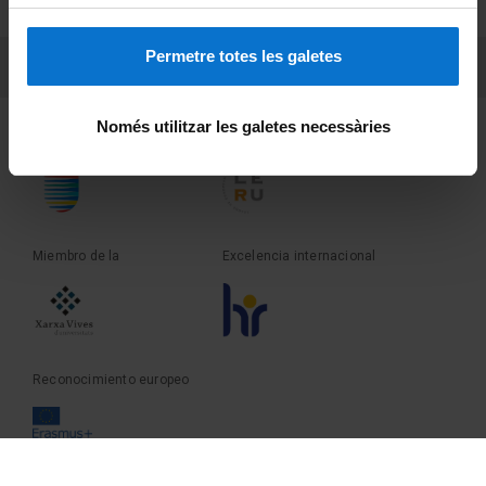
Sobre UBtv
Permetre totes les galetes
PEU 3
Contacto
Només utilitzar les galetes necessàries
Fundadora de la
Miembro de la
Miembro de la
Excelencia internacional
Reconocimiento europeo