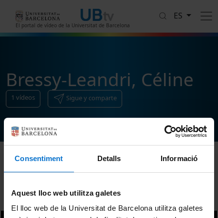
Pasar al contenido principal
ES
El portal de vídeo de la Universitat de Barcelona
Bressy-Leandri, Céline
1
vídeos
Sigue y comparte
Consentiment
Detalls
Informació
Ordenar
Aquest lloc web utilitza galetes
El lloc web de la Universitat de Barcelona utilitza galetes