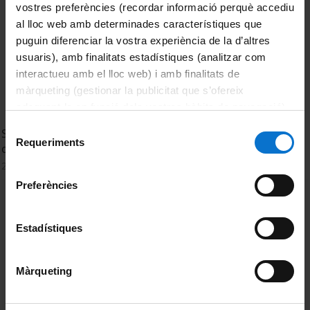
vostres preferències (recordar informació perquè accediu
al lloc web amb determinades característiques que
puguin diferenciar la vostra experiència de la d’altres
usuaris), amb finalitats estadístiques (analitzar com
interactueu amb el lloc web) i amb finalitats de
màrqueting (gestionar la publicitat que s’ofereix
adequant-la en funció dels vostres hàbits de navegació).
Per obtenir més informació sobre les galetes podeu
Selecció
Social and Cooperative Entrepreneurship: Create your
consultar la
Política de galetes del lloc web de la
Requeriments
de
own project to change the world
Universitat de Barcelona
.
consentiment
26 Octubre, 2015
Preferències
Estadístiques
Màrqueting