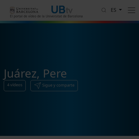
Pasar al contenido principal
ES
El portal de vídeo de la Universitat de Barcelona
Juárez, Pere
4
vídeos
Sigue y comparte