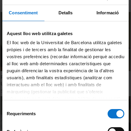
Consentiment
Detalls
Informació
Aquest lloc web utilitza galetes
El lloc web de la Universitat de Barcelona utilitza galetes
pròpies i de tercers amb la finalitat de gestionar les
vostres preferències (recordar informació perquè accediu
al lloc web amb determinades característiques que
puguin diferenciar la vostra experiència de la d’altres
Políticas públicas de vivienda, participación y género.
usuaris), amb finalitats estadístiques (analitzar com
Ulises Lara López
interactueu amb el lloc web) i amb finalitats de
5 Enero, 2011
màrqueting (gestionar la publicitat que s’ofereix
adequant-la en funció dels vostres hàbits de navegació).
Per obtenir més informació sobre les galetes podeu
Selecció
consultar la
Política de galetes del lloc web de la
Requeriments
de
Universitat de Barcelona
.
consentiment