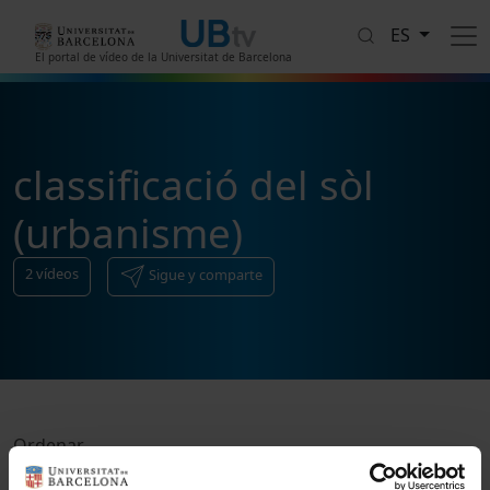
Pasar al contenido principal
ES
El portal de vídeo de la Universitat de Barcelona
classificació del sòl
(urbanisme)
2
vídeos
Sigue y comparte
Ordenar