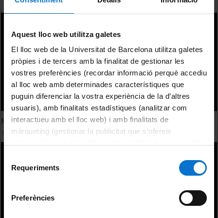
Aquest lloc web utilitza galetes
El lloc web de la Universitat de Barcelona utilitza galetes
pròpies i de tercers amb la finalitat de gestionar les
vostres preferències (recordar informació perquè accediu
al lloc web amb determinades característiques que
puguin diferenciar la vostra experiència de la d’altres
usuaris), amb finalitats estadístiques (analitzar com
interactueu amb el lloc web) i amb finalitats de
Mesures Gravimètriques
màrqueting (gestionar la publicitat que s’ofereix
1 Enero, 1987
adequant-la en funció dels vostres hàbits de navegació).
Per obtenir més informació sobre les galetes podeu
Selecció
consultar la
Política de galetes del lloc web de la
Requeriments
de
Universitat de Barcelona
.
consentiment
Preferències