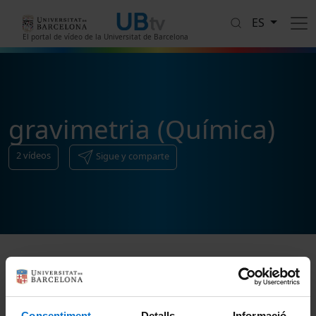
Pasar al contenido principal
ES
El portal de vídeo de la Universitat de Barcelona
gravimetria (Química)
2
vídeos
Sigue y comparte
Ordenar
Consentiment
Detalls
Informació