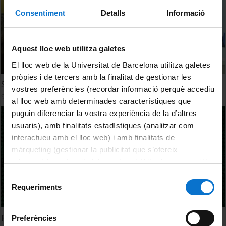
Consentiment
Detalls
Informació
Aquest lloc web utilitza galetes
El lloc web de la Universitat de Barcelona utilitza galetes
pròpies i de tercers amb la finalitat de gestionar les
Saló de l'Ensenyament 2016
vostres preferències (recordar informació perquè accediu
9 Marzo, 2016
al lloc web amb determinades característiques que
puguin diferenciar la vostra experiència de la d’altres
usuaris), amb finalitats estadístiques (analitzar com
interactueu amb el lloc web) i amb finalitats de
màrqueting (gestionar la publicitat que s’ofereix
adequant-la en funció dels vostres hàbits de navegació).
Per obtenir més informació sobre les galetes podeu
Selecció
consultar la
Política de galetes del lloc web de la
Requeriments
de
Universitat de Barcelona
.
consentiment
Reportatge de la Lliga de Debat Secundària 2016
Preferències