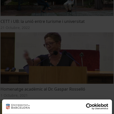
CETT i UB: la unió entre turisme i universitat
21 Octubre, 2022
Homenatge acadèmic al Dr. Gaspar Rosselló
1 Octubre, 2021