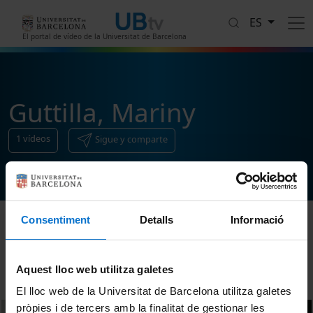
Pasar al contenido principal
ES
El portal de vídeo de la Universitat de Barcelona
Guttilla, Mariny
1
vídeos
Sigue y comparte
Consentiment
Detalls
Informació
Ordenar
Aquest lloc web utilitza galetes
El lloc web de la Universitat de Barcelona utilitza galetes
pròpies i de tercers amb la finalitat de gestionar les