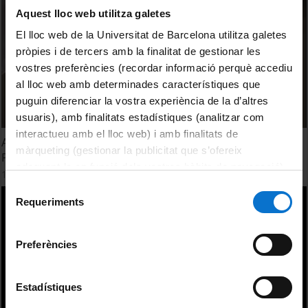
Aquest lloc web utilitza galetes
El lloc web de la Universitat de Barcelona utilitza galetes
pròpies i de tercers amb la finalitat de gestionar les
vostres preferències (recordar informació perquè accediu
al lloc web amb determinades característiques que
puguin diferenciar la vostra experiència de la d’altres
usuaris), amb finalitats estadístiques (analitzar com
interactueu amb el lloc web) i amb finalitats de
Acte de graduació de la Facultat d'Economia i Empresa.
màrqueting (gestionar la publicitat que s’ofereix
Promoció 2011. Jornada dia 13-11-2012
adequant-la en funció dels vostres hàbits de navegació).
13 Noviembre, 2012
Per obtenir més informació sobre les galetes podeu
Selecció
consultar la
Política de galetes del lloc web de la
Requeriments
de
Universitat de Barcelona
.
consentiment
Preferències
Estadístiques